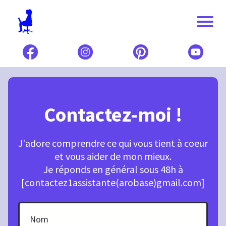
Contactez-moi !
J'adore comprendre ce qui vous tient à coeur
et vous aider de mon mieux.
Je réponds en général sous 48h à
[contactez1assistante(arobase)gmail.com]